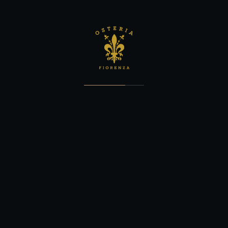
Description
Reviews (0)
Consectetur adipisicing elit. Soluta, impedit, saepe. Unde
minima distinctio officiis amet temporibus, consequuntur
dolorem dicta reprehenderit doloremque voluptate
voluptas molestiae et pariatur soluta, nemo eos molestias
beatae excepturi deleniti. Ea hic perferendis ut possimus.
Culpa corrupti unde fugit doloremque omnis aliquam nam,
velit, cupiditate quis reiciendis provident dolorum adipisci
accusamus. Cum debitis, ipsum est ipsam vitae vel, quam
in sint reprehenderit ducimus repudiandae ab et.